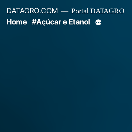
Pular
DATAGRO.COM
Portal DATAGRO
para
Home
#Açúcar e Etanol
o
conteúdo