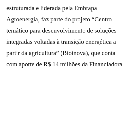
estruturada e liderada pela Embrapa
Agroenergia, faz parte do projeto “Centro
temático para desenvolvimento de soluções
integradas voltadas à transição energética a
partir da agricultura” (Bioinova), que conta
com aporte de R$ 14 milhões da Financiadora
de Estudos e Projetos (Finep) para
modernizar o parque de equipamentos e
fortalecer a infraestrutura da Embrapa. A
iniciativa, com duração de 36 meses, visa
alcançar 10 metas voltadas à geração de