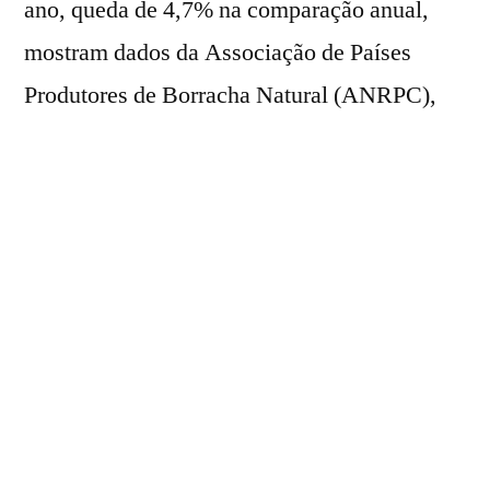
ano, queda de 4,7% na comparação anual,
mostram dados da Associação de Países
Produtores de Borracha Natural (ANRPC),
divulgados na nesta quarta-feira (24).
De acordo com a associação, a contração é
reflexo do período de inverno e do clima seco
no Sudeste e Sul da Ásia, enquanto Malásia,
Indonésia e Camboja avançaram com novos
incentivos e regulamentações de exportação.
A ANRPC projeta que a produção global da