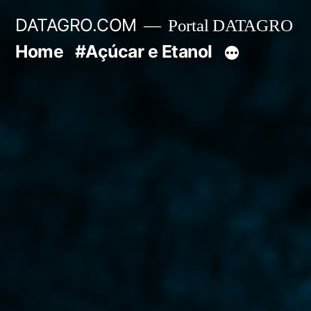
Pular
DATAGRO.COM
Portal DATAGRO
para
Home
#Açúcar e Etanol
o
conteúdo