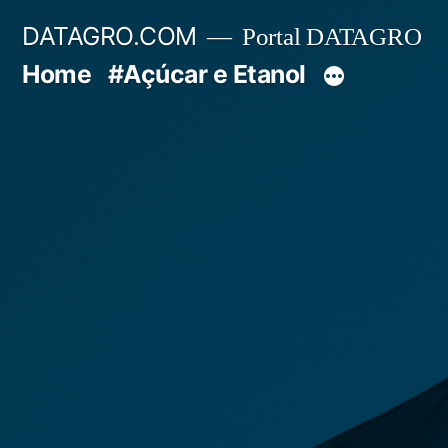
Pular
DATAGRO.COM
Portal DATAGRO
para
Home
#Açúcar e Etanol
o
conteúdo