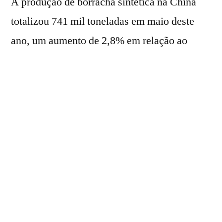
A produção de borracha sintética na China
totalizou
741 mil toneladas em maio deste
ano, um aumento de 2,8% em relação ao
mesmo mês de 2025, mostram dados
do
Departamento Nacional de Estatísticas.
No mesmo período,
a produção chinesa de
carcaças de pneus de borracha atingiu
107,309 milhões de unidades, crescimento
anual de 4,6%.