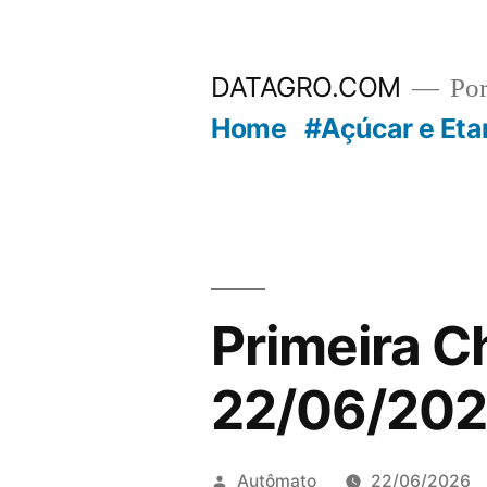
Pular
para
DATAGRO.COM
Po
o
Home
#Açúcar e Eta
conteúdo
Primeira C
22/06/20
Publicado
Autômato
22/06/2026