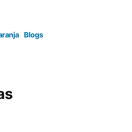
aranja
Blogs
as