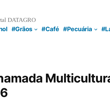
rtal DATAGRO
nol
#Grãos
#Café
#Pecuária
#L
hamada Multicultur
26