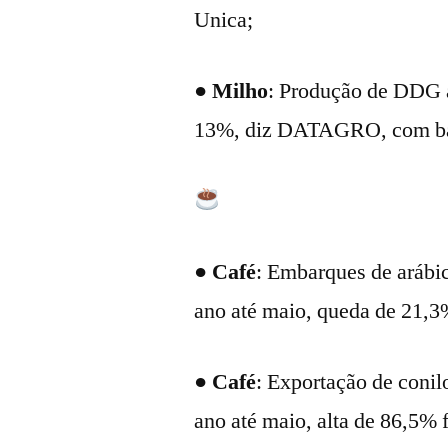
Unica;
●
Milho
: Produção de DDG a
13%, diz DATAGRO, com ba
●
Café
: Embarques de arábic
ano até maio, queda de 21,3%
●
Café
: Exportação de coni
ano até maio, alta de 86,5% 