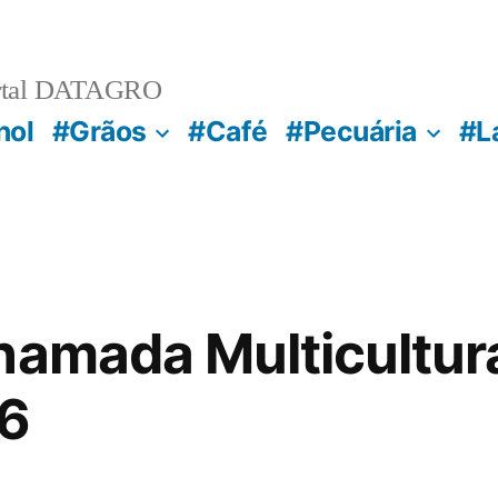
rtal DATAGRO
nol
#Grãos
#Café
#Pecuária
#L
hamada Multicultur
6