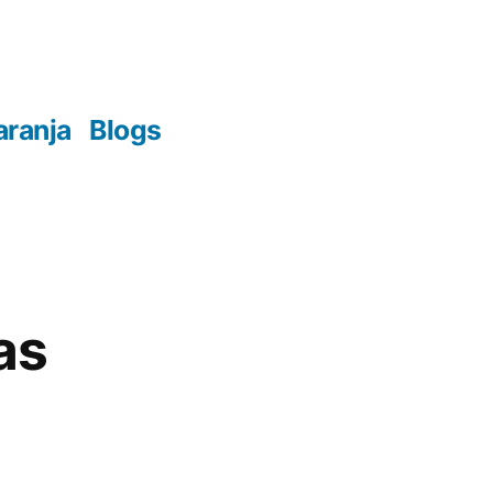
aranja
Blogs
as