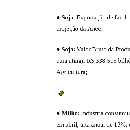
●
Soja
: Exportação de farel
projeção da Anec;
●
Soja
: Valor Bruto da Prod
para atingir R$ 338,505 bilh
Agricultura;
●
Milho
: Indústria consumi
em abril, alta anual de 13