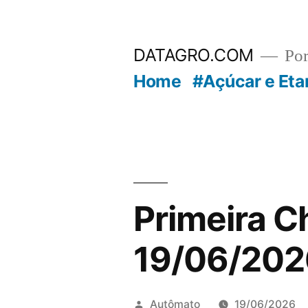
Pular
para
DATAGRO.COM
Po
o
Home
#Açúcar e Eta
conteúdo
Primeira C
19/06/202
Publicado
Autômato
19/06/2026