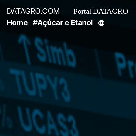
Pular
DATAGRO.COM
Portal DATAGRO
para
Home
#Açúcar e Etanol
o
conteúdo