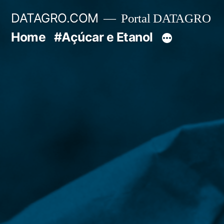
Pular
DATAGRO.COM
Portal DATAGRO
para
Home
#Açúcar e Etanol
o
conteúdo