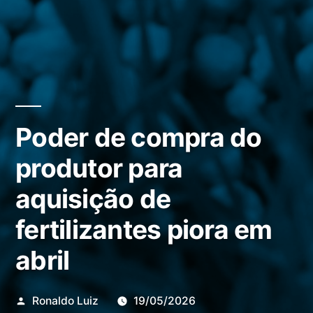
Poder de compra do
produtor para
aquisição de
fertilizantes piora em
abril
Publicado
Ronaldo Luiz
19/05/2026