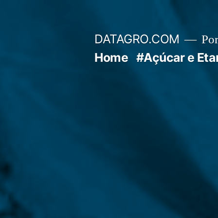
Pular
para
DATAGRO.COM
Po
o
Home
#Açúcar e Eta
conteúdo