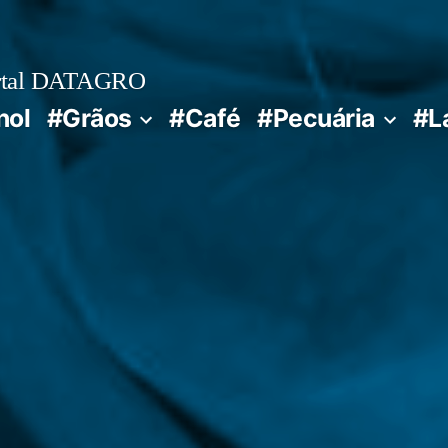
rtal DATAGRO
nol
#Grãos
#Café
#Pecuária
#L