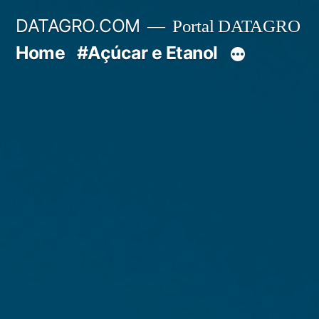
Pular
DATAGRO.COM
Portal DATAGRO
para
Home
#Açúcar e Etanol
o
conteúdo