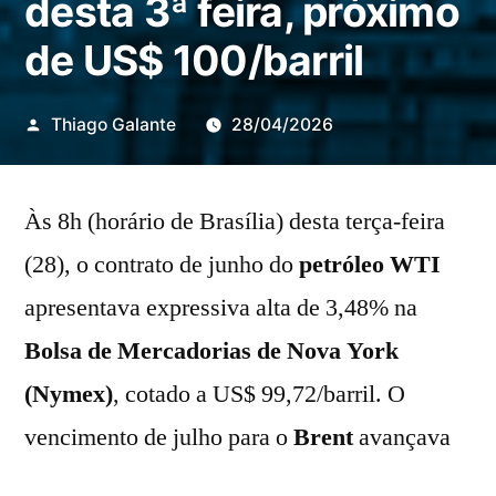
desta 3ª feira, próximo
de US$ 100/barril
Publicado
Thiago Galante
28/04/2026
por
Às 8h (horário de Brasília) desta terça-feira
(28), o contrato de junho do
petróleo WTI
apresentava expressiva alta de 3,48% na
Bolsa de Mercadorias de Nova York
(Nymex)
, cotado a US$ 99,72/barril. O
vencimento de julho para o
Brent
avançava
2,62% na
Intercontinental Exchange (ICE)
,