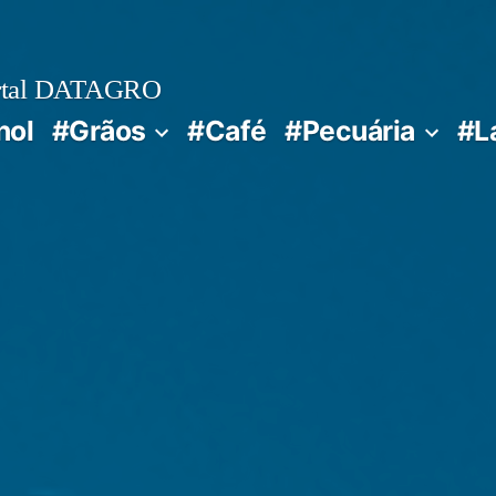
rtal DATAGRO
nol
#Grãos
#Café
#Pecuária
#L