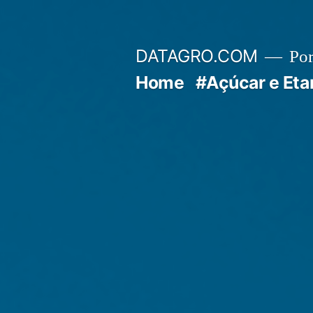
Pular
para
DATAGRO.COM
Po
o
Home
#Açúcar e Eta
conteúdo