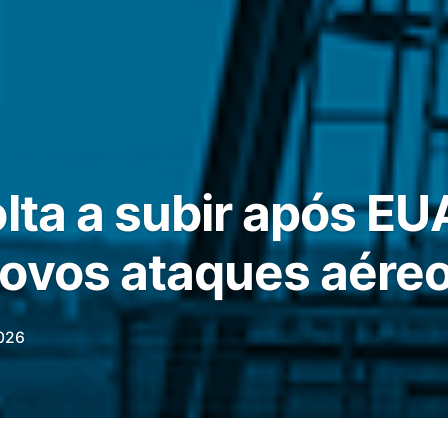
lta a subir após EUA
ovos ataques aére
026