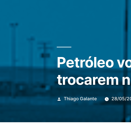
Petróleo vo
trocarem n
Publicado
Thiago Galante
28/05/2
por