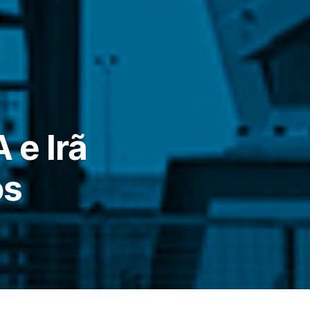
 e Irã
os