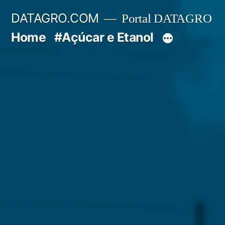
Pular
DATAGRO.COM
Portal DATAGRO
para
Home
#Açúcar e Etanol
o
conteúdo