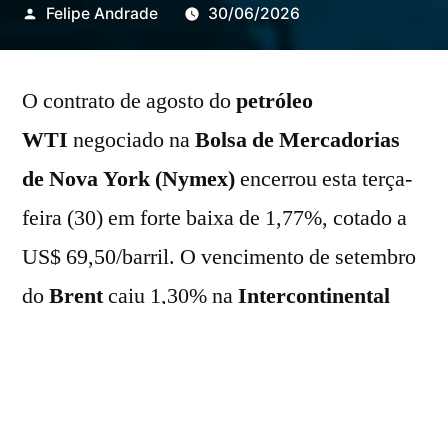
Publicado
Felipe Andrade
30/06/2026
por
O contrato de agosto do
petróleo
WTI
negociado na
Bolsa de Mercadorias
de Nova York (Nymex)
encerrou esta terça-
feira (30) em forte baixa de 1,77%, cotado a
US$ 69,50/barril. O vencimento de setembro
do
Brent
caiu 1,30% na
Intercontinental
Exchange (ICE)
, negociado a US$
72,95/barril.
Neste pregão, os preços foram pressionados