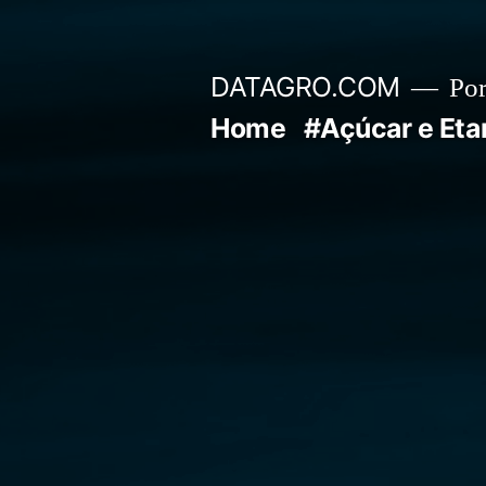
Pular
para
DATAGRO.COM
Po
o
Home
#Açúcar e Eta
conteúdo