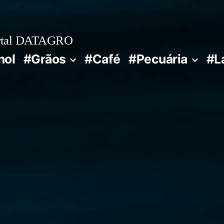
rtal DATAGRO
nol
#Grãos
#Café
#Pecuária
#L