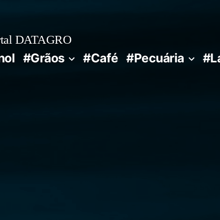
rtal DATAGRO
nol
#Grãos
#Café
#Pecuária
#L