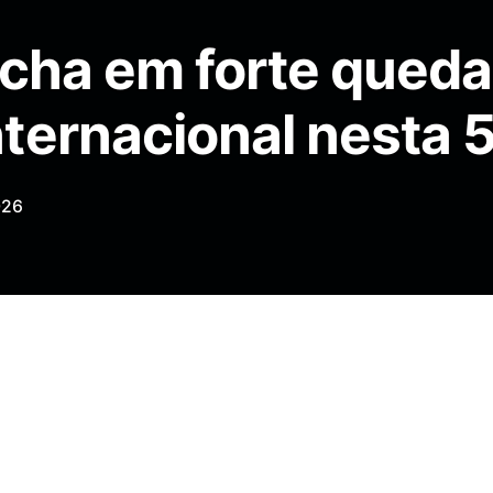
echa em forte queda
ternacional nesta 5ª
026
óleo WTI
negociado na
Bolsa de
k (Nymex)
terminou esta quinta-feira (21) em