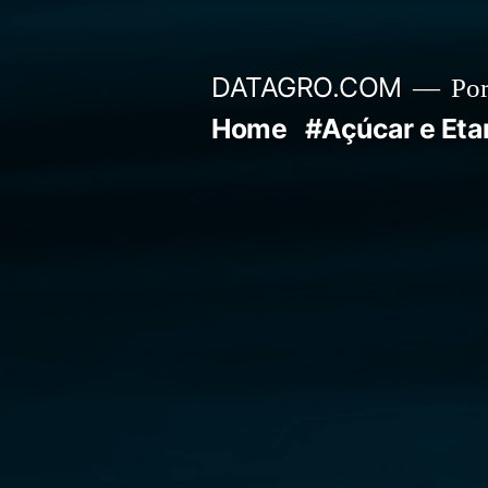
Pular
para
DATAGRO.COM
Po
o
Home
#Açúcar e Eta
conteúdo