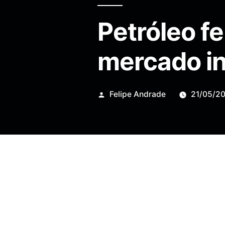
Petróleo f
mercado in
Publicado
Felipe Andrade
21/05/2
por
O contrato de julho do
petr
Mercadorias de Nova Yor