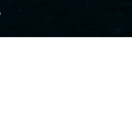
6
 desta segunda-feira (11), o contrato de
sentava expressiva alta de 2,66% na
Bolsa
ork (Nymex)
, cotado a US$ 97,96/barril. O
Brent
avançava 2,59% na
Intercontinental
 a US$ 103,91/barril.