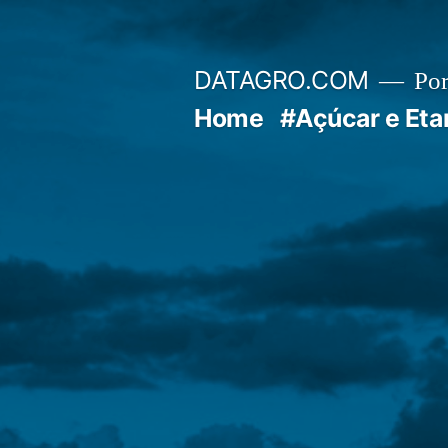
Pular
para
DATAGRO.COM
Po
o
Home
#Açúcar e Eta
conteúdo