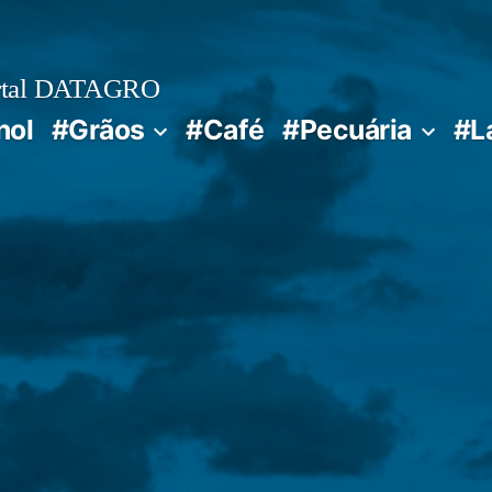
rtal DATAGRO
nol
#Grãos
#Café
#Pecuária
#L