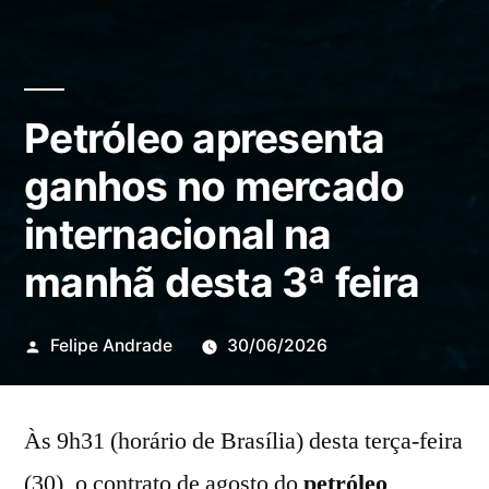
Petróleo apresenta
ganhos no mercado
internacional na
manhã desta 3ª feira
Publicado
Felipe Andrade
30/06/2026
por
Às 9h31 (horário de Brasília) desta terça-feira
(30), o contrato de agosto do
petróleo