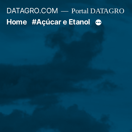
Pular
DATAGRO.COM
Portal DATAGRO
para
Home
#Açúcar e Etanol
o
conteúdo