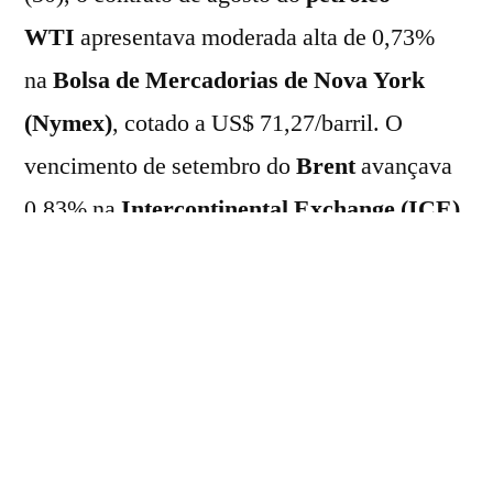
WTI
apresentava moderada alta de 0,73%
na
Bolsa de Mercadorias de Nova York
(Nymex)
, cotado a US$ 71,27/barril. O
vencimento de setembro do
Brent
avançava
0,83% na
Intercontinental Exchange (ICE)
,
negociado a US$ 74,52/barril.
Por outro lado, os ativos caminham para
fechar o mês de junho com desvalorização
acima dos 16%.