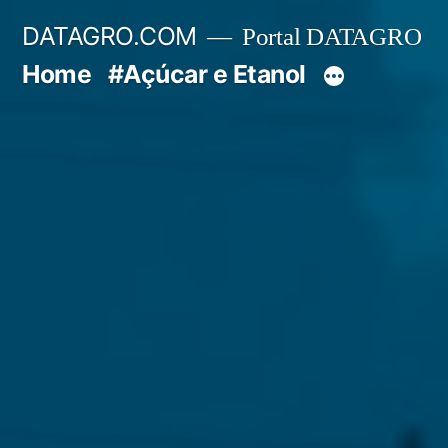
Pular
DATAGRO.COM
Portal DATAGRO
para
Home
#Açúcar e Etanol
o
conteúdo