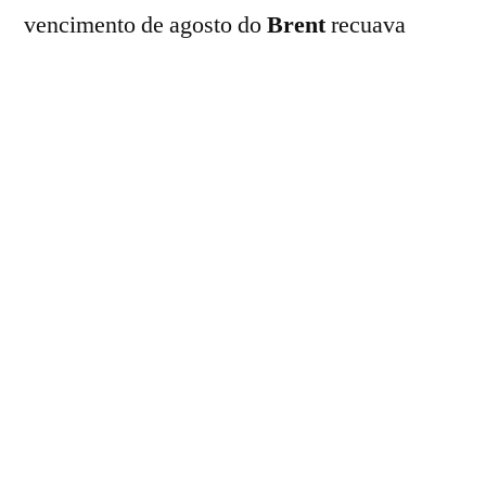
vencimento de agosto do
Brent
recuava
2,62% na
Intercontinental Exchange (ICE)
,
negociado a US$ 95,25/barril. Por outro lado,
na parcial da semana, o combustível acumula
alta de 4,59% e 6,51%, respectivamente.
No último pregão (3), o
WTI
fechou em alta
de 2,4%, a US$ 96,02/barril, e o Brent
avançou 1,89%, a US$ 97,81/barril.
Nesta manhã, os preços foram pressionados
após Israel e Líbano anunciarem, na noite de