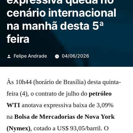
cenário internacional
na manhã desta 5ª
feira
Publicado
Felipe Andrade
04/06/2026
por
Às 10h44 (horário de Brasília) desta quinta-
feira (4), o contrato de julho do
petróleo
WTI
anotava expressiva baixa de 3,09%
na
Bolsa de Mercadorias de Nova York
(Nymex)
, cotado a US$ 93,05/barril. O