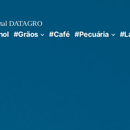
rtal DATAGRO
nol
#Grãos
#Café
#Pecuária
#L