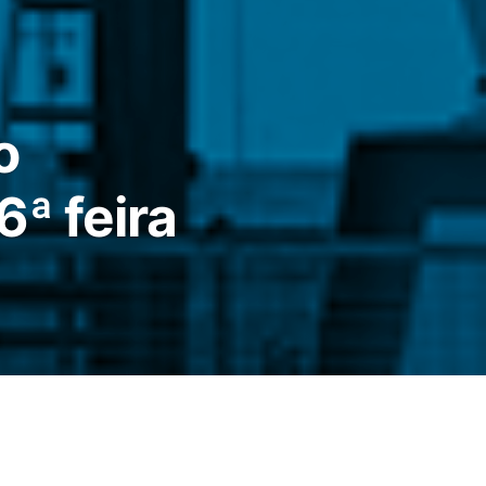
o
ª feira