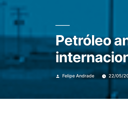
Petróleo a
internacio
Publicado
Felipe Andrade
22/05/2
por