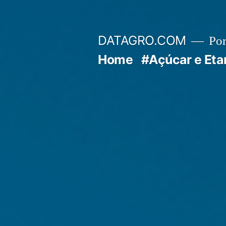
Pular
para
DATAGRO.COM
Po
o
Home
#Açúcar e Eta
conteúdo