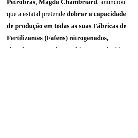
Petrobras
,
Magda
Chambriard
, anunciou
que a estatal pretende
dobrar a capacidade
de produção em todas as suas Fábricas de
Fertilizantes (Fafens) nitrogenados,
situadas
em Sergipe, Bahia, Paraná,
além
da que está em construção no
Mato Grosso
do Sul
. O objetivo é
produzir até 75% da
demanda nacional pelo insumo agrícola
.
A
política de expansão da produção de
fertilizantes nitrogenados
também é
impulsionada pelo governo federal para