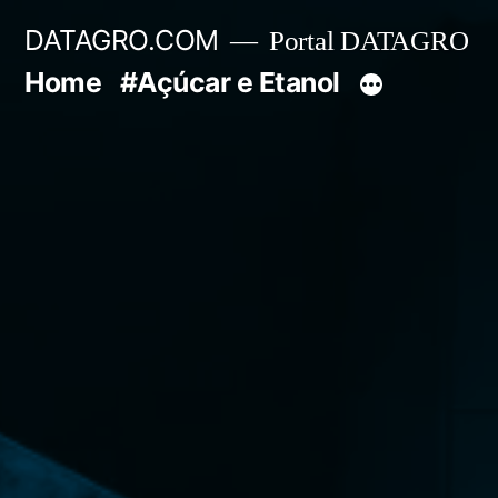
Pular
DATAGRO.COM
Portal DATAGRO
para
Home
#Açúcar e Etanol
o
conteúdo