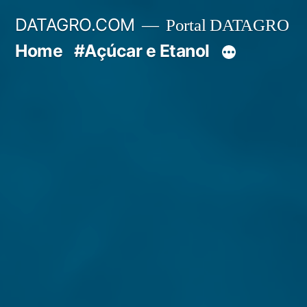
Pular
DATAGRO.COM
Portal DATAGRO
para
Home
#Açúcar e Etanol
o
conteúdo