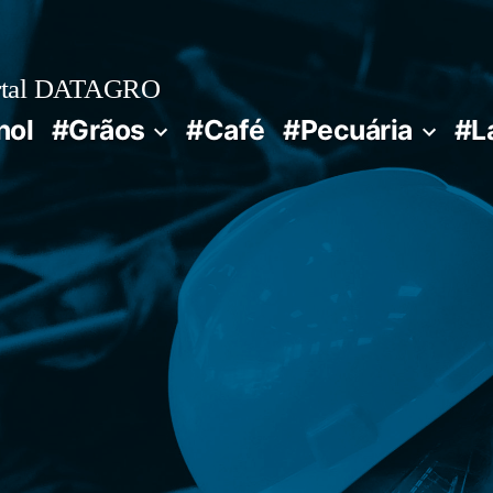
rtal DATAGRO
nol
#Grãos
#Café
#Pecuária
#L