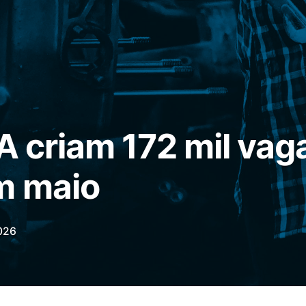
UA criam 172 mil vag
m maio
026