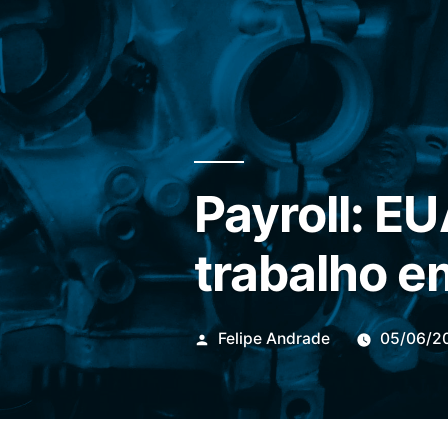
Payroll: E
trabalho e
Publicado
Felipe Andrade
05/06/2
por