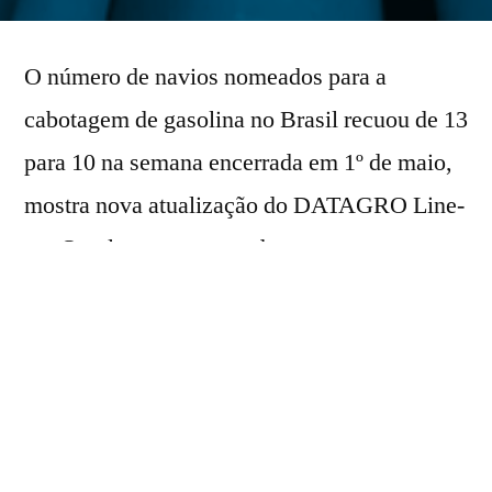
por
O número de navios nomeados para a
cabotagem de gasolina no Brasil recuou de 13
para 10 na semana encerrada em 1º de maio,
mostra nova atualização do DATAGRO Line-
up. O volume programado para ser
transportado soma 215,7 milhões de litros,
queda de 22,3% em relação à semana
anterior.
Entre os destinos, Suape manteve a liderança