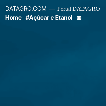
Pular
DATAGRO.COM
Portal DATAGRO
para
Home
#Açúcar e Etanol
o
conteúdo