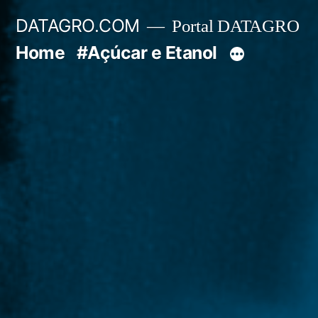
Pular
DATAGRO.COM
Portal DATAGRO
para
Home
#Açúcar e Etanol
o
conteúdo