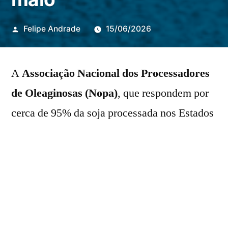
Publicado
Felipe Andrade
15/06/2026
por
A
Associação Nacional dos Processadores
de Oleaginosas (Nopa)
, que respondem por
cerca de 95% da soja processada nos Estados
Unidos, reportou nesta sexta-feira (15) que o
país norte-americano esmagou 5,68 milhões
de toneladas da oleaginosa em maio. O
volume veio abaixo da projeção do mercado,
de 5,77 milhões de toneladas.