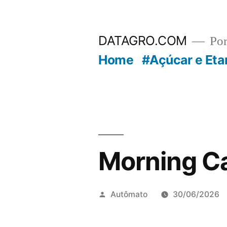
Pular
para
DATAGRO.COM
Po
o
Home
#Açúcar e Eta
conteúdo
Morning Ca
Publicado
Autômato
30/06/2026
por