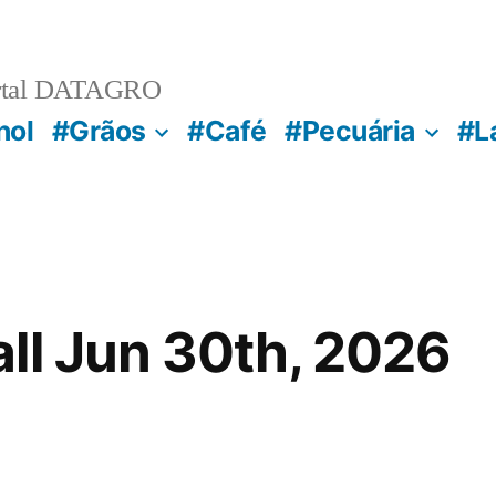
rtal DATAGRO
nol
#Grãos
#Café
#Pecuária
#L
ll Jun 30th, 2026