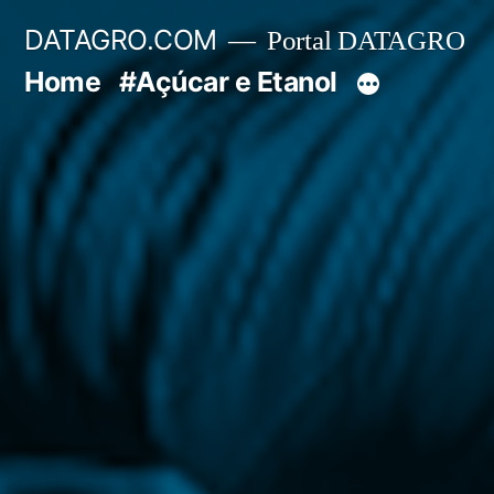
Pular
DATAGRO.COM
Portal DATAGRO
para
Home
#Açúcar e Etanol
o
conteúdo