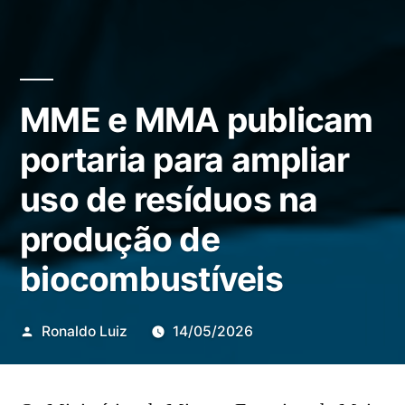
MME e MMA publicam
portaria para ampliar
uso de resíduos na
produção de
biocombustíveis
Publicado
Ronaldo Luiz
14/05/2026
por