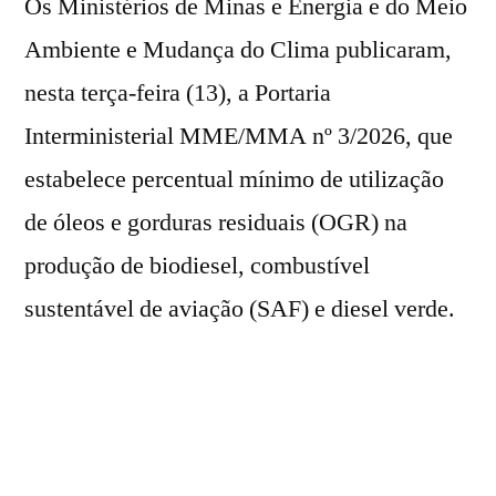
Os Ministérios de Minas e Energia e do Meio
Ambiente e Mudança do Clima publicaram,
nesta terça-feira (13), a Portaria
Interministerial MME/MMA nº 3/2026, que
estabelece percentual mínimo de utilização
de óleos e gorduras residuais (OGR) na
produção de biodiesel, combustível
sustentável de aviação (SAF) e diesel verde.
A medida reforça o compromisso do Governo
do Brasil com a transição energética e com a
ampliação do uso de matérias-primas de
menor intensidade de carbono na matriz