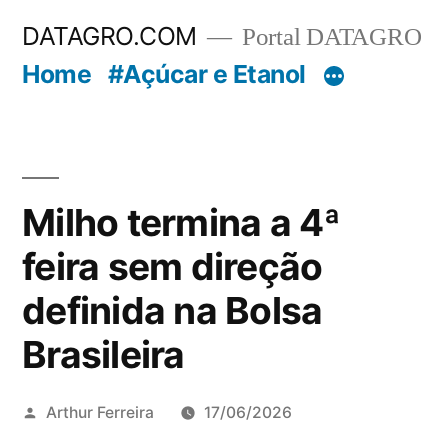
Pular
DATAGRO.COM
Portal DATAGRO
para
Home
#Açúcar e Etanol
o
conteúdo
Milho termina a 4ª
feira sem direção
definida na Bolsa
Brasileira
Publicado
Arthur Ferreira
17/06/2026
por