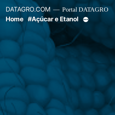
Pular
DATAGRO.COM
Portal DATAGRO
para
Home
#Açúcar e Etanol
o
conteúdo