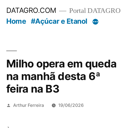
Pular
DATAGRO.COM
Portal DATAGRO
para
Home
#Açúcar e Etanol
o
conteúdo
Milho opera em queda
na manhã desta 6ª
feira na B3
Publicado
Arthur Ferreira
19/06/2026
por