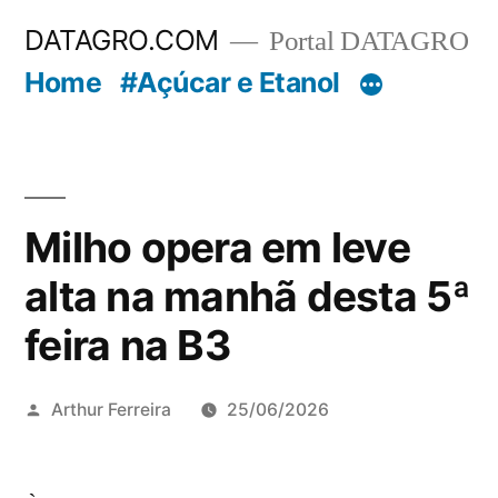
Pular
DATAGRO.COM
Portal DATAGRO
para
Home
#Açúcar e Etanol
o
conteúdo
Milho opera em leve
alta na manhã desta 5ª
feira na B3
Publicado
Arthur Ferreira
25/06/2026
por