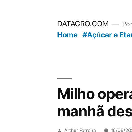
Pular
para
DATAGRO.COM
Po
o
Home
#Açúcar e Eta
conteúdo
Milho oper
manhã dest
Publicado
Arthur Ferreira
16/06/20