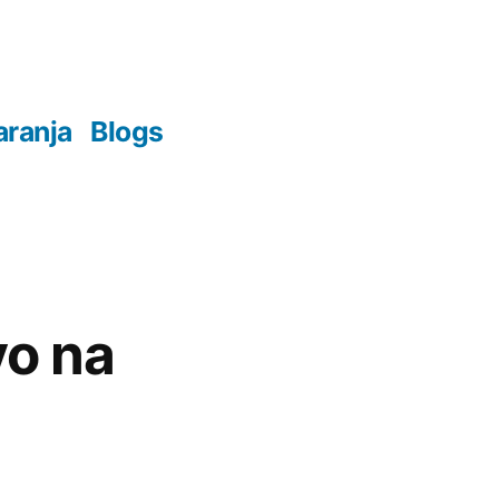
aranja
Blogs
vo na