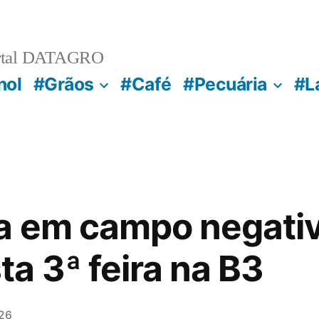
rtal DATAGRO
nol
#Grãos
#Café
#Pecuária
#L
a em campo negati
a 3ª feira na B3
26