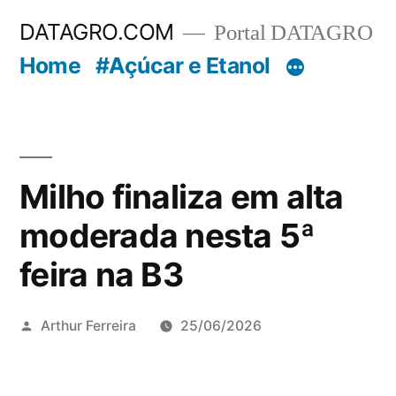
Pular
DATAGRO.COM
Portal DATAGRO
para
Home
#Açúcar e Etanol
o
conteúdo
Milho finaliza em alta
moderada nesta 5ª
feira na B3
Publicado
Arthur Ferreira
25/06/2026
por