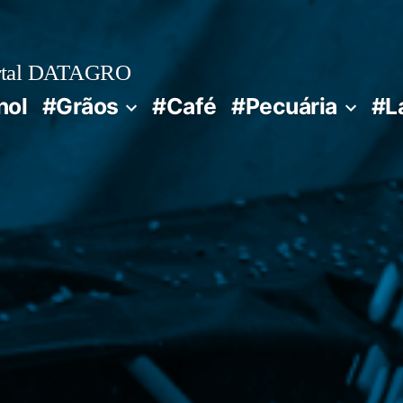
rtal DATAGRO
nol
#Grãos
#Café
#Pecuária
#L