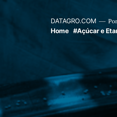
Pular
para
DATAGRO.COM
Po
o
Home
#Açúcar e Eta
conteúdo