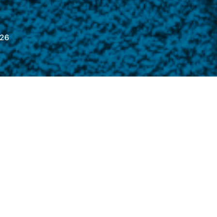
026
ilho negociado na
Bolsa Brasileira
eira (6) com expressiva alta de 2,01%,
 o vencimento de novembro fechou com
/sc.