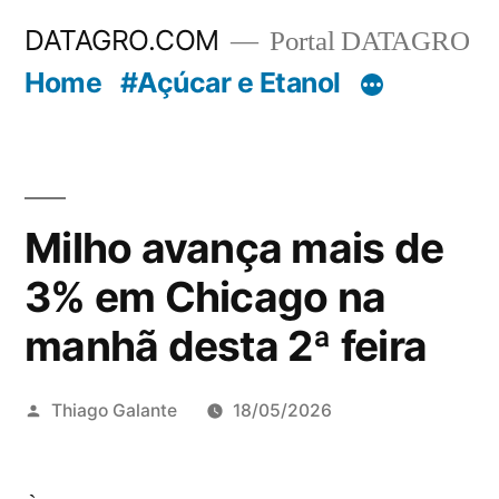
Pular
DATAGRO.COM
Portal DATAGRO
para
Home
#Açúcar e Etanol
o
conteúdo
Milho avança mais de
3% em Chicago na
manhã desta 2ª feira
Publicado
Thiago Galante
18/05/2026
por