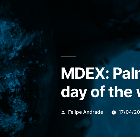
MDEX: Palm 
day of the
Publicado
Felipe Andrade
17/04/2
por