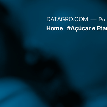
Pular
para
DATAGRO.COM
Po
o
Home
#Açúcar e Eta
conteúdo