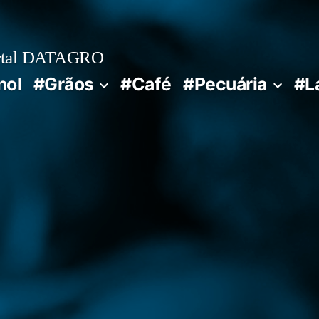
rtal DATAGRO
nol
#Grãos
#Café
#Pecuária
#L