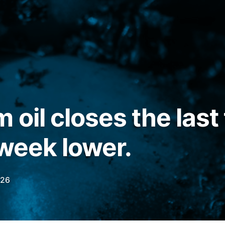
oil closes the last
 week lower.
026