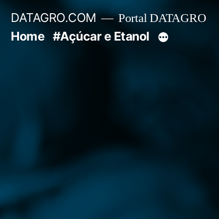
Pular
DATAGRO.COM
Portal DATAGRO
para
Home
#Açúcar e Etanol
o
conteúdo