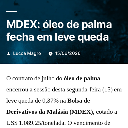
MDEX: óleo de palma
fecha em leve queda
Publicado
Lucca Magro
15/06/2026
por
O contrato de julho do
óleo de palma
encerrou a sessão desta segunda-feira (15) em
leve queda de 0,37% na
Bolsa de
Derivativos da Malásia (MDEX)
, cotado a
US$ 1.089,25/tonelada. O vencimento de