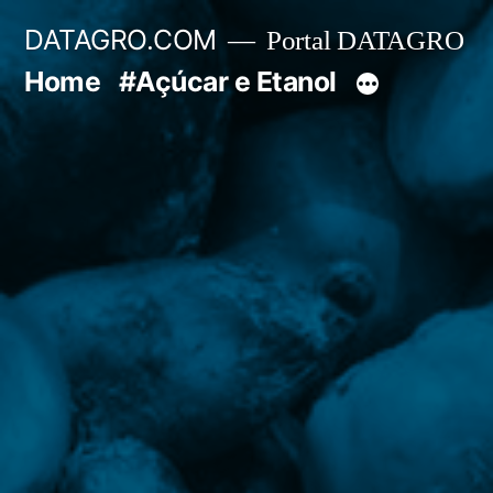
Pular
DATAGRO.COM
Portal DATAGRO
para
Home
#Açúcar e Etanol
o
conteúdo