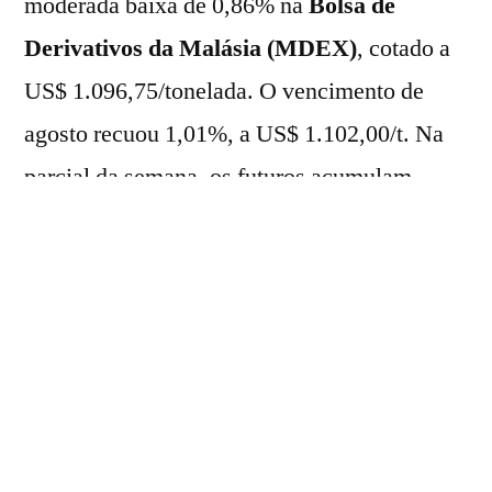
moderada baixa de 0,86% na
Bolsa de
Derivativos da Malásia (MDEX)
, cotado a
US$ 1.096,75/tonelada. O vencimento de
agosto recuou 1,01%, a US$ 1.102,00/t. Na
parcial da semana, os futuros acumulam
perdas de 1,35% e 1,48%, respectivamente.
Neste pregão, os preços da commodity
acompanharam o rendimento negativo dos
preços do petróleo no mercado internacional,
após a informação de que ao menos 20
milhões de barris do combustível passaram