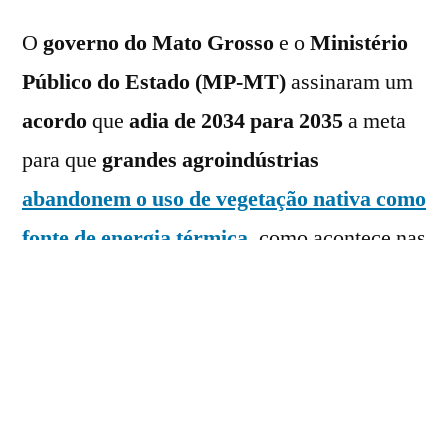
O
governo do Mato Grosso
e o
Ministério
Público do Estado (MP-MT)
assinaram um
acordo
que
adia de 2034 para 2035
a
meta
para que
grandes agroindústrias
abandonem o uso de vegetação nativa como
fonte de energia térmica
, como acontece nas
usinas de
etanol de milho
.
Conforme aponta o primeiro
Termo de
Compromisso Ambiental (TCA)
, firmado
no último dia 8 de junho, o governador do