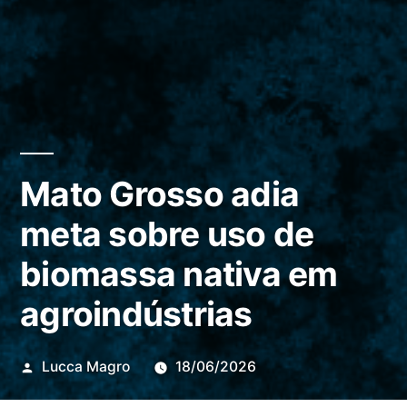
Mato Grosso adia
meta sobre uso de
biomassa nativa em
agroindústrias
Publicado
Lucca Magro
18/06/2026
por