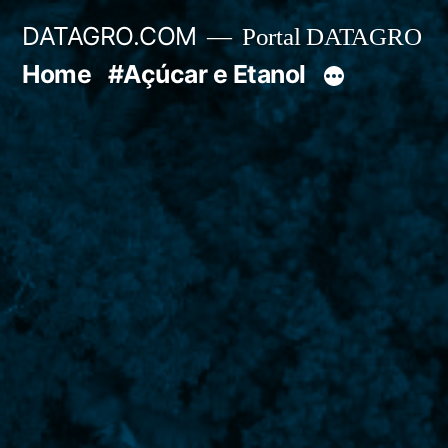
Pular
DATAGRO.COM
Portal DATAGRO
para
Home
#Açúcar e Etanol
o
conteúdo