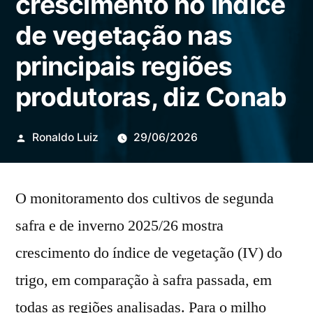
crescimento no índice
de vegetação nas
principais regiões
produtoras, diz Conab
Publicado
Ronaldo Luiz
29/06/2026
por
O monitoramento dos cultivos de segunda
safra e de inverno 2025/26 mostra
crescimento do índice de vegetação (IV) do
trigo, em comparação à safra passada, em
todas as regiões analisadas. Para o milho