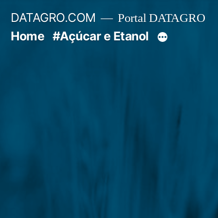
Pular
DATAGRO.COM
Portal DATAGRO
para
Home
#Açúcar e Etanol
o
conteúdo