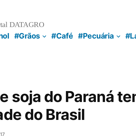
rtal DATAGRO
nol
#Grãos
#Café
#Pecuária
#L
e soja do Paraná te
ade do Brasil
17