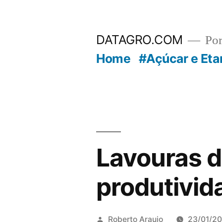
Pular
para
DATAGRO.COM
Po
o
Home
#Açúcar e Eta
conteúdo
Lavouras d
produtivid
Publicado
Roberto Araujo
23/01/20