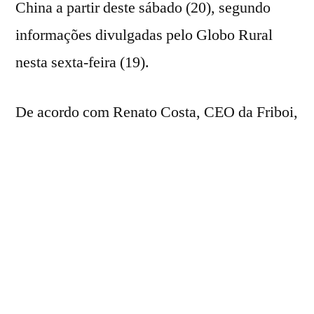
China a partir deste sábado (20), segundo
informações divulgadas pelo Globo Rural
nesta sexta-feira (19).
De acordo com Renato Costa, CEO da Friboi,
a medida tem caráter preventivo e visa evitar
que novas cargas cheguem aos portos
chineses após o esgotamento da cota anual de
importação, situação que implicaria a
incidência de tarifas significativamente mais
elevadas.