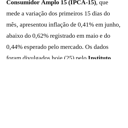
Consumidor Amplo 15 (IPCA-15)
, que
mede a variação dos primeiros 15 dias do
mês, apresentou inflação de 0,41% em junho,
abaixo do 0,62% registrado em maio e do
0,44% esperado pelo mercado. Os dados
foram divulgados hoje (25) pelo
Instituto
Brasileiro de Geografia e Estatística
(
IBGE
)
.
Em junho de 2025, o indicador apresentou
alta de 0,26%. No ano, o IPCA-15 acumula
ganho de 3,45%; em 12 meses, de 4,80%,