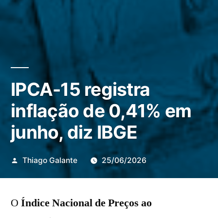
IPCA-15 registra
inflação de 0,41% em
junho, diz IBGE
Publicado
Thiago Galante
25/06/2026
por
O
Índice Nacional de Preços ao