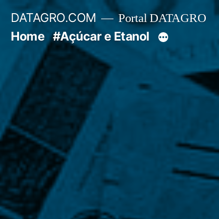
Pular
DATAGRO.COM
Portal DATAGRO
para
Home
#Açúcar e Etanol
o
conteúdo