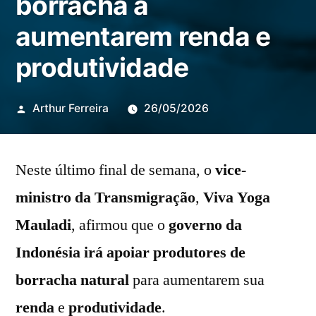
borracha a
aumentarem renda e
produtividade
Publicado
Arthur Ferreira
26/05/2026
por
Neste último final de semana, o
vice-
ministro da Transmigração
,
Viva Yoga
Mauladi
, afirmou que o
governo da
Indonésia
irá apoiar produtores de
borracha natural
para aumentarem sua
renda
e
produtividade
.