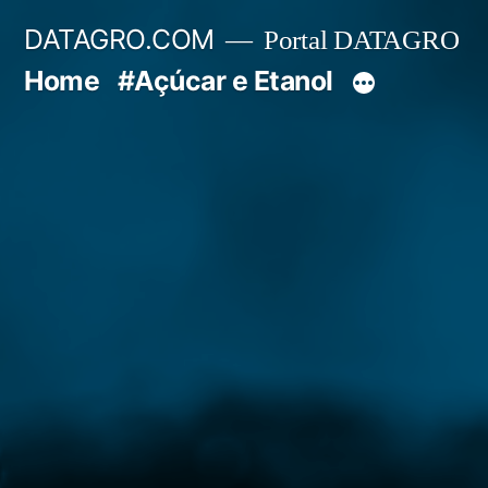
Pular
DATAGRO.COM
Portal DATAGRO
para
Home
#Açúcar e Etanol
o
conteúdo