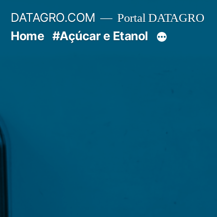
Pular
DATAGRO.COM
Portal DATAGRO
para
Home
#Açúcar e Etanol
o
conteúdo