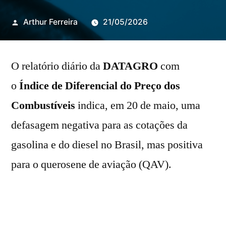
Publicado
Arthur Ferreira
21/05/2026
por
O relatório diário da
DATAGRO
com
o
Índice de Diferencial do Preço dos
Combustíveis
indica, em 20 de maio, uma
defasagem negativa para as cotações da
gasolina e do diesel no Brasil, mas positiva
para o querosene de aviação (QAV).
O preço da gasolina está 44,3% abaixo da
paridade de importação, 92º dia consecutivo