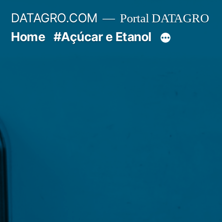
Pular
DATAGRO.COM
Portal DATAGRO
para
Home
#Açúcar e Etanol
o
conteúdo