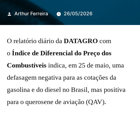
Publicado
Arthur Ferreira
26/05/2026
por
O relatório diário da
DATAGRO
com
o
Índice de Diferencial do Preço dos
Combustíveis
indica, em 25 de maio, uma
defasagem negativa para as cotações da
gasolina e do diesel no Brasil, mas positiva
para o querosene de aviação (QAV).
O preço da gasolina está 43,5% abaixo da
paridade de importação, 97º dia consecutivo