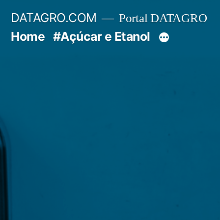
Pular
DATAGRO.COM
Portal DATAGRO
para
Home
#Açúcar e Etanol
o
conteúdo