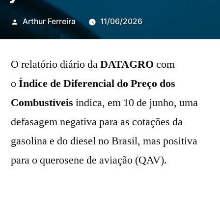
Publicado
Arthur Ferreira
11/06/2026
por
O relatório diário da
DATAGRO
com
o
Índice de Diferencial do Preço dos
Combustíveis
indica, em 10 de junho, uma
defasagem negativa para as cotações da
gasolina e do diesel no Brasil, mas positiva
para o querosene de aviação (QAV).
O preço da gasolina está 27,9% abaixo da
paridade de importação, 113º dia consecutivo