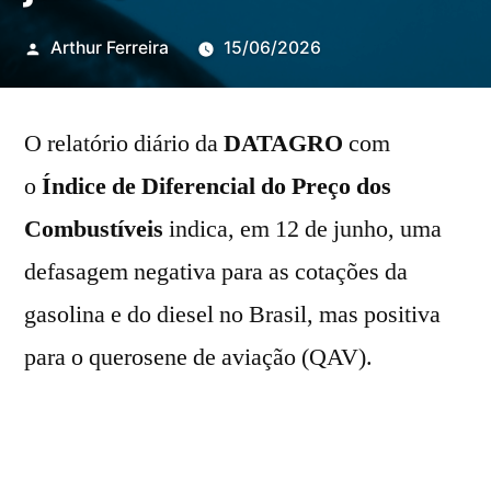
Publicado
Arthur Ferreira
15/06/2026
por
O relatório diário da
DATAGRO
com
o
Índice de Diferencial do Preço dos
Combustíveis
indica, em 12 de junho, uma
defasagem negativa para as cotações da
gasolina e do diesel no Brasil, mas positiva
para o querosene de aviação (QAV).
O preço da gasolina está 25,2% abaixo da
paridade de importação, 115º dia consecutivo