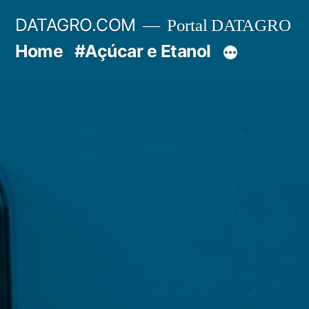
Pular
DATAGRO.COM
Portal DATAGRO
para
Home
#Açúcar e Etanol
o
conteúdo