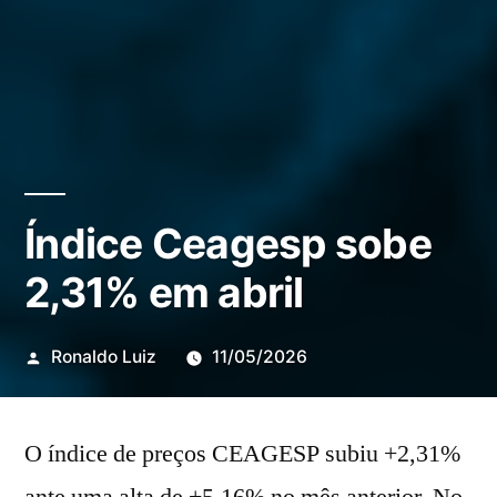
Índice Ceagesp sobe
2,31% em abril
Publicado
Ronaldo Luiz
11/05/2026
por
O índice de preços CEAGESP subiu +2,31%