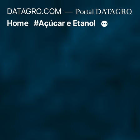
Pular
DATAGRO.COM
Portal DATAGRO
para
Home
#Açúcar e Etanol
o
conteúdo