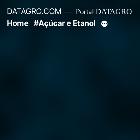
Pular
DATAGRO.COM
Portal DATAGRO
para
Home
#Açúcar e Etanol
o
conteúdo