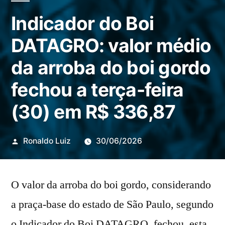
Indicador do Boi
DATAGRO: valor médio
da arroba do boi gordo
fechou a terça-feira
(30) em R$ 336,87
Publicado
Ronaldo Luiz
30/06/2026
por
O valor da arroba do boi gordo, considerando
a praça-base do estado de São Paulo, segundo
o Indicador do Boi DATAGRO, fechou, esta