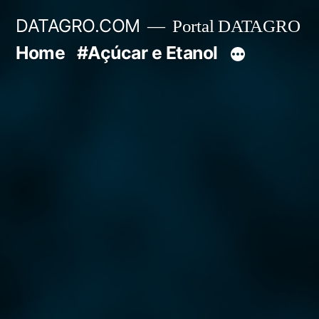
Pular
DATAGRO.COM
Portal DATAGRO
para
Home
#Açúcar e Etanol
o
conteúdo