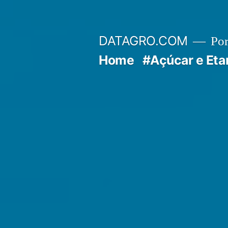
Pular
para
DATAGRO.COM
Po
o
Home
#Açúcar e Eta
conteúdo