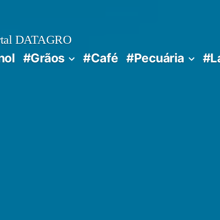
rtal DATAGRO
nol
#Grãos
#Café
#Pecuária
#L