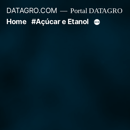
Pular
DATAGRO.COM
Portal DATAGRO
para
Home
#Açúcar e Etanol
o
conteúdo