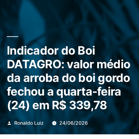
Indicador do Boi
DATAGRO: valor médio
da arroba do boi gordo
fechou a quarta-feira
(24) em R$ 339,78
Publicado
Ronaldo Luiz
24/06/2026
por